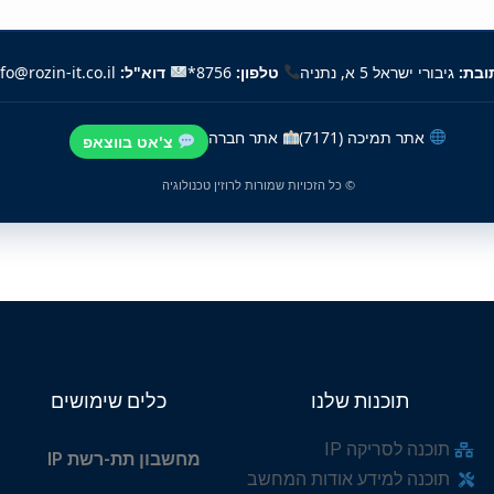
ובת:
גיבורי ישראל 5 א, נתניה
טלפון:
8756*
דוא"ל:
fo@rozin-it.co.il
אתר תמיכה (7171)
אתר חברה
צ'אט בווצאפ
© כל הזכויות שמורות לרוזין טכנולוגיה
תוכנות שלנו
כלים שימושים
תוכנה לסריקה IP
מחשבון תת-רשת IP
תוכנה למידע אודות המחשב