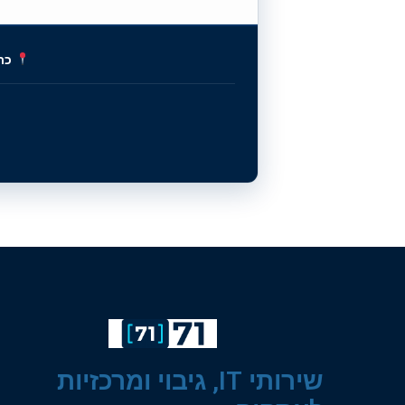
כת
שירותי IT, גיבוי ומרכזיות