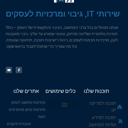
שירותי IT, גיבוי ומרכזיות לעסקים
אנחנו מטפלים בכל צרכי המחשוב, הגיבוי והתקשורת של העסק – כולל
תמיכה טלפונית ושליטה מרחוק, טכנאי שמגיע עד אליך, גיבוי מאובטח
לענן, מרכזיות חכמות לעסקים, ניהול רישיונות תוכנה, תחזוקה שוטפת,
וכל מה שצריך כדי שתוכל לעבוד בראש שקט.
תוכנות שלנו
כלים שימושים
אתרים שלנו
פתרונות מחושב לעסק
תוכנה לסריקה
פתרונות מיגון מתקדמים
IP
מחשבון תת-רשת IP
דוח תקינות DNS
שם מארח ל-IP
חנות
תוכנה למידע
מעבדת תיקונים
אודות המחשב